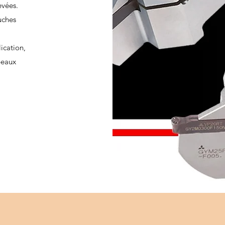
levées.
uches
ication,
peaux